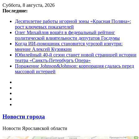
Перейти
Суббота, 8 августа, 2026
к
Последние:
содержимому
Десятилетие работы игорной зоны «Красная Поляна»:
рост ключевых показателей
Олег Михайлов вошёл в федеральный рейтинг
политической влиятельности депутатов Госдумы
Когда ИИ-помощник становится угрозой изнутри:
мнение Алексей Кузовкин
Юбилейный 40-й сезон станет новой страницей истории
театра «Санктъ-Петербургъ Опера»
Поражение Johnson&Johnson: корпорация сдалась перед
массовой истерией
Новости города
Новости Ярославской области