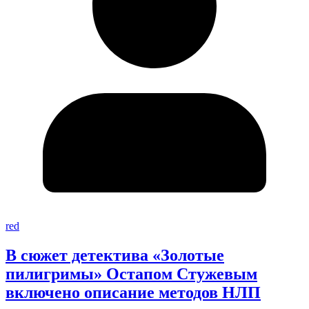
red
В сюжет детектива «Золотые
пилигримы» Остапом Стужевым
включено описание методов НЛП