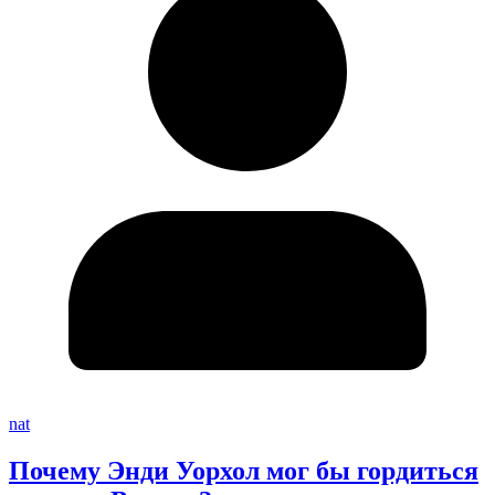
nat
Почему Энди Уорхол мог бы гордиться