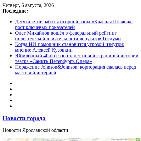
Перейти
Четверг, 6 августа, 2026
к
Последние:
содержимому
Десятилетие работы игорной зоны «Красная Поляна»:
рост ключевых показателей
Олег Михайлов вошёл в федеральный рейтинг
политической влиятельности депутатов Госдумы
Когда ИИ-помощник становится угрозой изнутри:
мнение Алексей Кузовкин
Юбилейный 40-й сезон станет новой страницей истории
театра «Санктъ-Петербургъ Опера»
Поражение Johnson&Johnson: корпорация сдалась перед
массовой истерией
Новости города
Новости Ярославской области