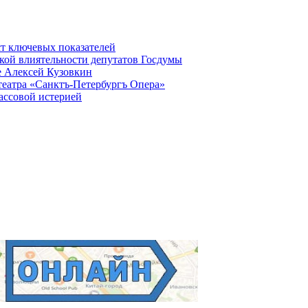
ст ключевых показателей
кой влиятельности депутатов Госдумы
е Алексей Кузовкин
театра «Санктъ-Петербургъ Опера»
ассовой истерией