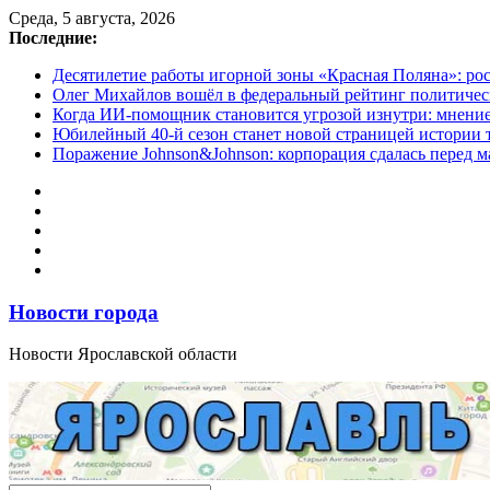
Перейти
Среда, 5 августа, 2026
к
Последние:
содержимому
Десятилетие работы игорной зоны «Красная Поляна»: ро
Олег Михайлов вошёл в федеральный рейтинг политичес
Когда ИИ-помощник становится угрозой изнутри: мнени
Юбилейный 40-й сезон станет новой страницей истории 
Поражение Johnson&Johnson: корпорация сдалась перед м
Новости города
Новости Ярославской области