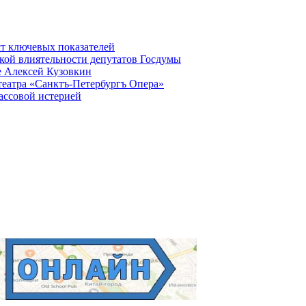
ст ключевых показателей
кой влиятельности депутатов Госдумы
е Алексей Кузовкин
театра «Санктъ-Петербургъ Опера»
ассовой истерией