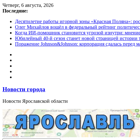
Перейти
Четверг, 6 августа, 2026
к
Последние:
содержимому
Десятилетие работы игорной зоны «Красная Поляна»: ро
Олег Михайлов вошёл в федеральный рейтинг политичес
Когда ИИ-помощник становится угрозой изнутри: мнени
Юбилейный 40-й сезон станет новой страницей истории 
Поражение Johnson&Johnson: корпорация сдалась перед м
Новости города
Новости Ярославской области