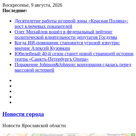
Перейти
Воскресенье, 9 августа, 2026
к
Последние:
содержимому
Десятилетие работы игорной зоны «Красная Поляна»:
рост ключевых показателей
Олег Михайлов вошёл в федеральный рейтинг
политической влиятельности депутатов Госдумы
Когда ИИ-помощник становится угрозой изнутри:
мнение Алексей Кузовкин
Юбилейный 40-й сезон станет новой страницей истории
театра «Санктъ-Петербургъ Опера»
Поражение Johnson&Johnson: корпорация сдалась перед
массовой истерией
Новости города
Новости Ярославской области