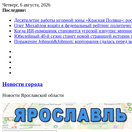
Перейти
Четверг, 6 августа, 2026
к
Последние:
содержимому
Десятилетие работы игорной зоны «Красная Поляна»: ро
Олег Михайлов вошёл в федеральный рейтинг политичес
Когда ИИ-помощник становится угрозой изнутри: мнени
Юбилейный 40-й сезон станет новой страницей истории 
Поражение Johnson&Johnson: корпорация сдалась перед м
Новости города
Новости Ярославской области