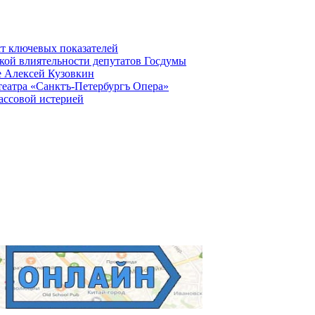
ст ключевых показателей
кой влиятельности депутатов Госдумы
е Алексей Кузовкин
театра «Санктъ-Петербургъ Опера»
ассовой истерией