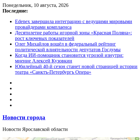
Перейти
Понедельник, 10 августа, 2026
к
Последние:
содержимому
Edenex завершила интеграцию с ведущими мировыми
провайдерами комплаенса
Десятилетие работы игорной зоны «Красная Поляна»:
рост ключевых показателей
Олег Михайлов вошёл в федеральный рейтинг
политической влиятельности депутатов Госдумы
Когда ИИ-помощник становится угрозой изнутри:
мнение Алексей Кузовкин
Юбилейный 40-й сезон станет новой страницей истории
театра «Санктъ-Петербургъ Опера»
Новости города
Новости Ярославской области