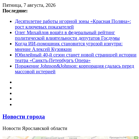
Перейти
Пятница, 7 августа, 2026
к
Последние:
содержимому
Десятилетие работы игорной зоны «Красная Поляна»:
рост ключевых показателей
Олег Михайлов вошёл в федеральный рейтинг
политической влиятельности депутатов Госдумы
Когда ИИ-помощник становится угрозой изнутри:
мнение Алексей Кузовкин
Юбилейный 40-й сезон станет новой страницей истории
театра «Санктъ-Петербургъ Опера»
Поражение Johnson&Johnson: корпорация сдалась перед
массовой истерией
Новости города
Новости Ярославской области