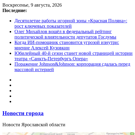
Перейти
Воскресенье, 9 августа, 2026
к
Последние:
содержимому
Десятилетие работы игорной зоны «Красная Поляна»:
рост ключевых показателей
Олег Михайлов вошёл в федеральный рейтинг
политической влиятельности депутатов Госдумы
Когда ИИ-помощник становится угрозой изнутри:
мнение Алексей Кузовкин
Юбилейный 40-й сезон станет новой страницей истории
театра «Санктъ-Петербургъ Опера»
Поражение Johnson&Johnson: корпорация сдалась перед
массовой истерией
Новости города
Новости Ярославской области