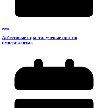
press
Асбестовые страсти: ученые против
империализма