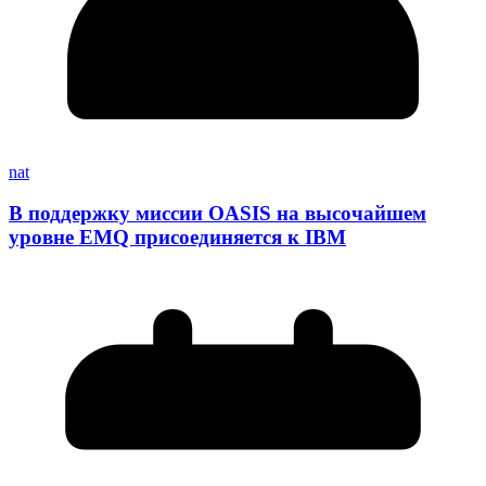
nat
В поддержку миссии OASIS на высочайшем
уровне EMQ присоединяется к IBM