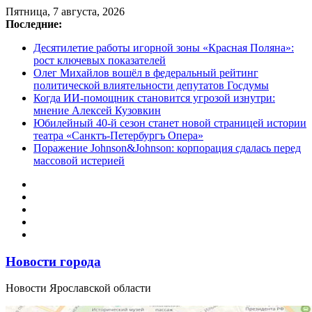
Перейти
Пятница, 7 августа, 2026
к
Последние:
содержимому
Десятилетие работы игорной зоны «Красная Поляна»:
рост ключевых показателей
Олег Михайлов вошёл в федеральный рейтинг
политической влиятельности депутатов Госдумы
Когда ИИ-помощник становится угрозой изнутри:
мнение Алексей Кузовкин
Юбилейный 40-й сезон станет новой страницей истории
театра «Санктъ-Петербургъ Опера»
Поражение Johnson&Johnson: корпорация сдалась перед
массовой истерией
Новости города
Новости Ярославской области