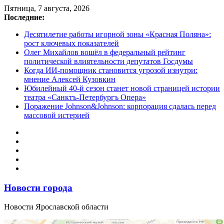
Перейти
Пятница, 7 августа, 2026
к
Последние:
содержимому
Десятилетие работы игорной зоны «Красная Поляна»:
рост ключевых показателей
Олег Михайлов вошёл в федеральный рейтинг
политической влиятельности депутатов Госдумы
Когда ИИ-помощник становится угрозой изнутри:
мнение Алексей Кузовкин
Юбилейный 40-й сезон станет новой страницей истории
театра «Санктъ-Петербургъ Опера»
Поражение Johnson&Johnson: корпорация сдалась перед
массовой истерией
Новости города
Новости Ярославской области