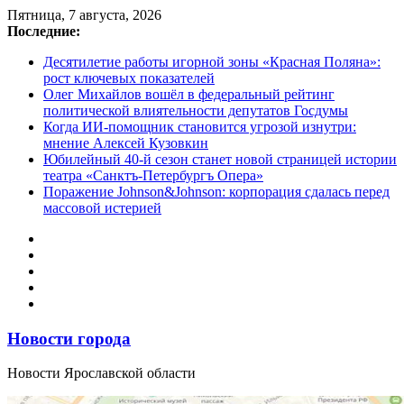
Перейти
Пятница, 7 августа, 2026
к
Последние:
содержимому
Десятилетие работы игорной зоны «Красная Поляна»:
рост ключевых показателей
Олег Михайлов вошёл в федеральный рейтинг
политической влиятельности депутатов Госдумы
Когда ИИ-помощник становится угрозой изнутри:
мнение Алексей Кузовкин
Юбилейный 40-й сезон станет новой страницей истории
театра «Санктъ-Петербургъ Опера»
Поражение Johnson&Johnson: корпорация сдалась перед
массовой истерией
Новости города
Новости Ярославской области