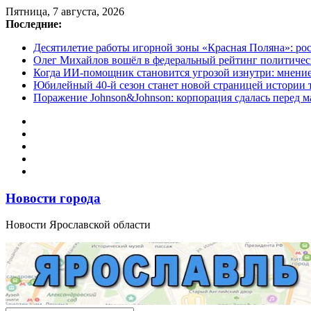
Перейти
Пятница, 7 августа, 2026
к
Последние:
содержимому
Десятилетие работы игорной зоны «Красная Поляна»: ро
Олег Михайлов вошёл в федеральный рейтинг политичес
Когда ИИ-помощник становится угрозой изнутри: мнени
Юбилейный 40-й сезон станет новой страницей истории 
Поражение Johnson&Johnson: корпорация сдалась перед м
Новости города
Новости Ярославской области