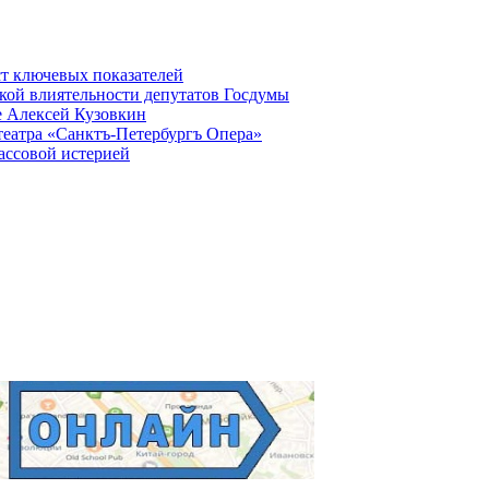
ст ключевых показателей
кой влиятельности депутатов Госдумы
е Алексей Кузовкин
театра «Санктъ-Петербургъ Опера»
ассовой истерией