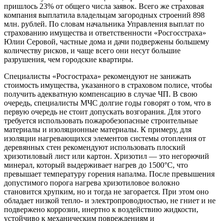
пришлось 23% от общего числа заявок. Всего же страховая
компания выплатила владельцам загородных строений 898
млн. рублей. По словам начальника Управления выплат по
страхованию имущества и ответственности «Росгосстраха»
Юлии Серовой, частные дома и дачи подвержены большему
количеству рисков, и чаще всего они несут большие
разрушения, чем городские квартиры.
Специалисты «Росгостраха» рекомендуют не занижать
стоимость имущества, указанного в страховом полисе, чтобы
получить адекватную компенсацию в случае ЧП. В свою
очередь, специалисты МЧС долгие годы говорят о том, что в
первую очередь не стоит допускать возгорания. Для этого
требуется использовать пожаробезопасные строительные
материалы и изоляционные материалы. К примеру, для
изоляции нагревающихся элементов системы отопления от
деревянных стен рекомендуют использовать плоский
хризотиловый лист или картон. Хризотил — это негорючий
минерал, который выдерживает нагрев до 1500°С, что
превышает температуру горения напалма. После превышения
допустимого порога нагрева хризотиловое волокно
становится хрупким, но и тогда не загорается. При этом оно
обладает низкой тепло- и электропроводностью, не гниет и не
подвержено коррозии, инертно к воздействию жидкости,
устойчиво к механическим повреждениям и