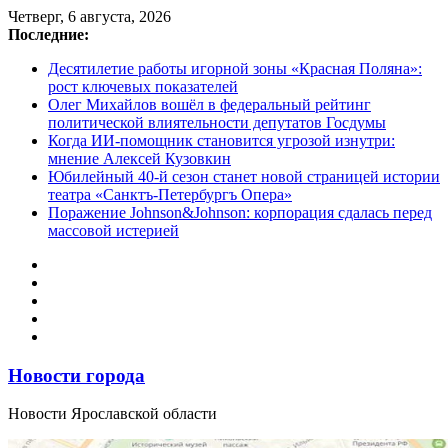
Перейти
Четверг, 6 августа, 2026
к
Последние:
содержимому
Десятилетие работы игорной зоны «Красная Поляна»:
рост ключевых показателей
Олег Михайлов вошёл в федеральный рейтинг
политической влиятельности депутатов Госдумы
Когда ИИ-помощник становится угрозой изнутри:
мнение Алексей Кузовкин
Юбилейный 40-й сезон станет новой страницей истории
театра «Санктъ-Петербургъ Опера»
Поражение Johnson&Johnson: корпорация сдалась перед
массовой истерией
Новости города
Новости Ярославской области