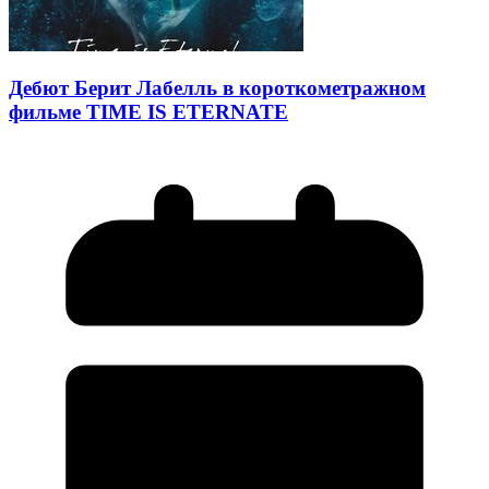
Дебют Берит Лабелль в короткометражном
фильме TIME IS ETERNATE