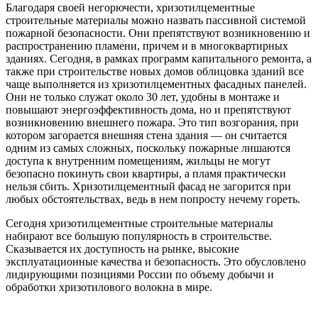
Благодаря своей негорючести, хризотилцементные
строительные материалы можно назвать пассивной системой
пожарной безопасности. Они препятствуют возникновению и
распространению пламени, причем и в многоквартирных
зданиях. Сегодня, в рамках программ капитального ремонта, а
также при строительстве новых домов облицовка зданий все
чаще выполняется из хризотилцементных фасадных панелей.
Они не только служат около 30 лет, удобны в монтаже и
повышают энергоэффективность дома, но и препятствуют
возникновению внешнего пожара. Это тип возгорания, при
котором загорается внешняя стена здания — он считается
одним из самых сложных, поскольку пожарные лишаются
доступа к внутренним помещениям, жильцы не могут
безопасно покинуть свои квартиры, а пламя практически
нельзя сбить. Хризотилцементный фасад не загорится при
любых обстоятельствах, ведь в нем попросту нечему гореть.
Сегодня хризотилцементные строительные материалы
набирают все большую популярность в строительстве.
Сказывается их доступность на рынке, высокие
эксплуатационные качества и безопасность. Это обусловлено
лидирующими позициями России по объему добычи и
обработки хризотилового волокна в мире.