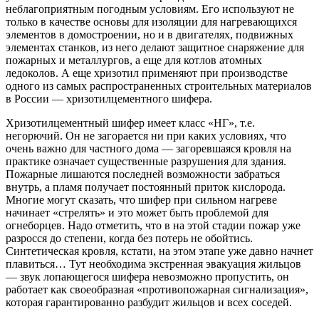
неблагоприятным погодным условиям. Его используют не
только в качестве основы для изоляции для нагревающихся
элементов в домостроении, но и в двигателях, подвижных
элементах станков, из него делают защитное снаряжение для
пожарных и металлургов, а еще для котлов атомных
ледоколов. А еще хризотил применяют при производстве
одного из самых распространенных строительных материалов
в России — хризотилцементного шифера.
Хризотилцементный шифер имеет класс «НГ», т.е.
негорючий. Он не загорается ни при каких условиях, что
очень важно для частного дома — загоревшаяся кровля на
практике означает существенные разрушения для здания.
Пожарные лишаются последней возможности забраться
внутрь, а пламя получает постоянный приток кислорода.
Многие могут сказать, что шифер при сильном нагреве
начинает «стрелять» и это может быть проблемой для
огнеборцев. Надо отметить, что в на этой стадии пожар уже
разросся до степени, когда без потерь не обойтись.
Синтетическая кровля, кстати, на этом этапе уже давно начнет
плавиться… Тут необходима экстренная эвакуация жильцов
— звук лопающегося шифера невозможно пропустить, он
работает как своеобразная «противопожарная сигнализация»,
которая гарантированно разбудит жильцов и всех соседей.