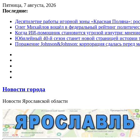
Перейти
Пятница, 7 августа, 2026
к
Последние:
содержимому
Десятилетие работы игорной зоны «Красная Поляна»: ро
Олег Михайлов вошёл в федеральный рейтинг политичес
Когда ИИ-помощник становится угрозой изнутри: мнени
Юбилейный 40-й сезон станет новой страницей истории 
Поражение Johnson&Johnson: корпорация сдалась перед м
Новости города
Новости Ярославской области