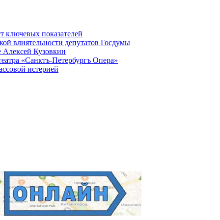
ст ключевых показателей
кой влиятельности депутатов Госдумы
е Алексей Кузовкин
театра «Санктъ-Петербургъ Опера»
ассовой истерией