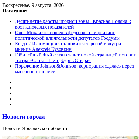
Перейти
Воскресенье, 9 августа, 2026
к
Последние:
содержимому
Десятилетие работы игорной зоны «Красная Поляна»:
рост ключевых показателей
Олег Михайлов вошёл в федеральный рейтинг
политической влиятельности депутатов Госдумы
Когда ИИ-помощник становится угрозой изнутри:
мнение Алексей Кузовкин
Юбилейный 40-й сезон станет новой страницей истории
театра «Санктъ-Петербургъ Опера»
Поражение Johnson&Johnson: корпорация сдалась перед
массовой истерией
Новости города
Новости Ярославской области