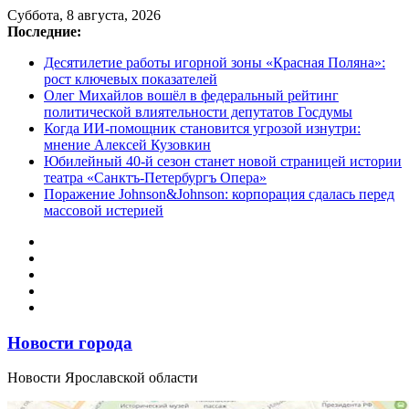
Перейти
Суббота, 8 августа, 2026
к
Последние:
содержимому
Десятилетие работы игорной зоны «Красная Поляна»:
рост ключевых показателей
Олег Михайлов вошёл в федеральный рейтинг
политической влиятельности депутатов Госдумы
Когда ИИ-помощник становится угрозой изнутри:
мнение Алексей Кузовкин
Юбилейный 40-й сезон станет новой страницей истории
театра «Санктъ-Петербургъ Опера»
Поражение Johnson&Johnson: корпорация сдалась перед
массовой истерией
Новости города
Новости Ярославской области