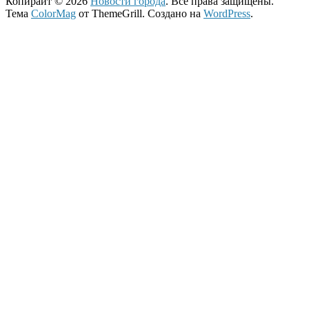
Копирайт © 2026
Новости города
. Все права защищены.
Тема
ColorMag
от ThemeGrill. Создано на
WordPress
.