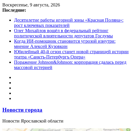
Перейти
Воскресенье, 9 августа, 2026
к
Последние:
содержимому
Десятилетие работы игорной зоны «Красная Поляна»:
рост ключевых показателей
Олег Михайлов вошёл в федеральный рейтинг
политической влиятельности депутатов Госдумы
Когда ИИ-помощник становится угрозой изнутри:
мнение Алексей Кузовкин
Юбилейный 40-й сезон станет новой страницей истории
театра «Санктъ-Петербургъ Опера»
Поражение Johnson&Johnson: корпорация сдалась перед
массовой истерией
Новости города
Новости Ярославской области