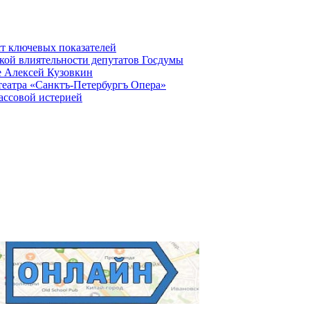
ст ключевых показателей
кой влиятельности депутатов Госдумы
е Алексей Кузовкин
театра «Санктъ-Петербургъ Опера»
ассовой истерией