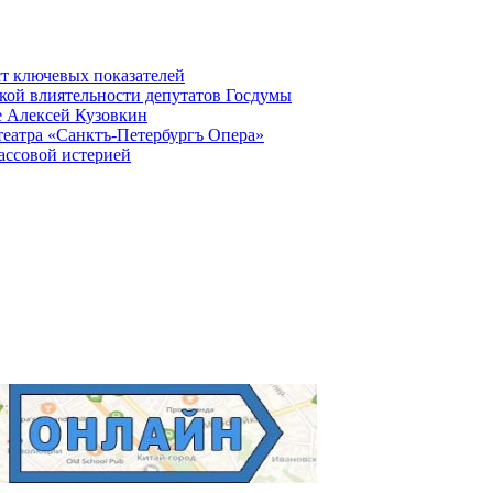
ст ключевых показателей
кой влиятельности депутатов Госдумы
е Алексей Кузовкин
театра «Санктъ-Петербургъ Опера»
ассовой истерией