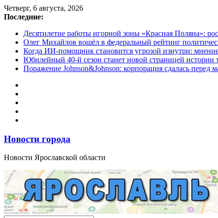
Перейти
Четверг, 6 августа, 2026
к
Последние:
содержимому
Десятилетие работы игорной зоны «Красная Поляна»: ро
Олег Михайлов вошёл в федеральный рейтинг политичес
Когда ИИ-помощник становится угрозой изнутри: мнени
Юбилейный 40-й сезон станет новой страницей истории 
Поражение Johnson&Johnson: корпорация сдалась перед м
Новости города
Новости Ярославской области