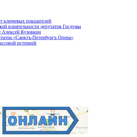
ст ключевых показателей
кой влиятельности депутатов Госдумы
е Алексей Кузовкин
театра «Санктъ-Петербургъ Опера»
ассовой истерией