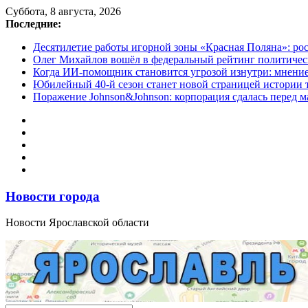
Перейти
Суббота, 8 августа, 2026
к
Последние:
содержимому
Десятилетие работы игорной зоны «Красная Поляна»: ро
Олег Михайлов вошёл в федеральный рейтинг политичес
Когда ИИ-помощник становится угрозой изнутри: мнени
Юбилейный 40-й сезон станет новой страницей истории 
Поражение Johnson&Johnson: корпорация сдалась перед м
Новости города
Новости Ярославской области