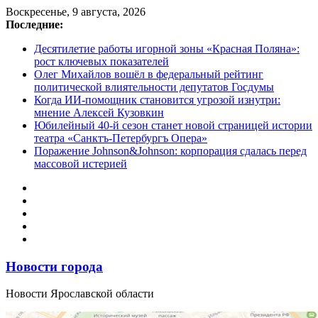
Перейти
Воскресенье, 9 августа, 2026
к
Последние:
содержимому
Десятилетие работы игорной зоны «Красная Поляна»:
рост ключевых показателей
Олег Михайлов вошёл в федеральный рейтинг
политической влиятельности депутатов Госдумы
Когда ИИ-помощник становится угрозой изнутри:
мнение Алексей Кузовкин
Юбилейный 40-й сезон станет новой страницей истории
театра «Санктъ-Петербургъ Опера»
Поражение Johnson&Johnson: корпорация сдалась перед
массовой истерией
Новости города
Новости Ярославской области