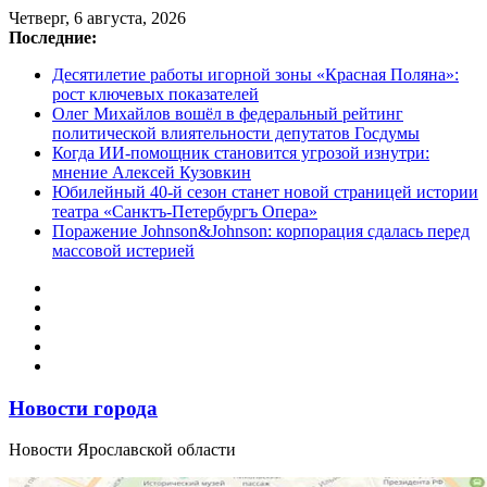
Перейти
Четверг, 6 августа, 2026
к
Последние:
содержимому
Десятилетие работы игорной зоны «Красная Поляна»:
рост ключевых показателей
Олег Михайлов вошёл в федеральный рейтинг
политической влиятельности депутатов Госдумы
Когда ИИ-помощник становится угрозой изнутри:
мнение Алексей Кузовкин
Юбилейный 40-й сезон станет новой страницей истории
театра «Санктъ-Петербургъ Опера»
Поражение Johnson&Johnson: корпорация сдалась перед
массовой истерией
Новости города
Новости Ярославской области