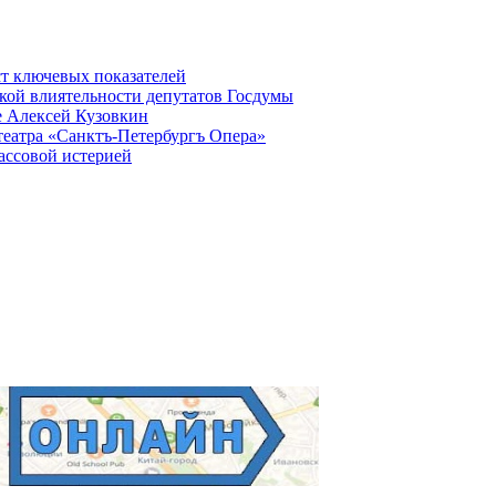
ст ключевых показателей
кой влиятельности депутатов Госдумы
е Алексей Кузовкин
театра «Санктъ-Петербургъ Опера»
ассовой истерией