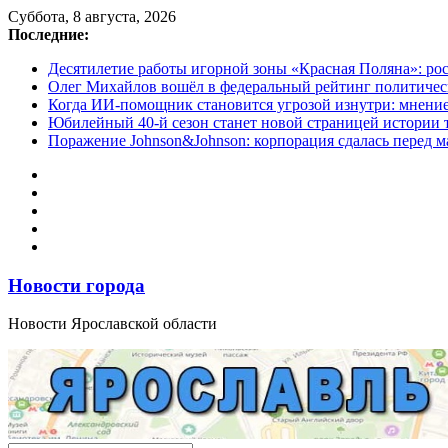
Перейти
Суббота, 8 августа, 2026
к
Последние:
содержимому
Десятилетие работы игорной зоны «Красная Поляна»: ро
Олег Михайлов вошёл в федеральный рейтинг политичес
Когда ИИ-помощник становится угрозой изнутри: мнени
Юбилейный 40-й сезон станет новой страницей истории 
Поражение Johnson&Johnson: корпорация сдалась перед м
Новости города
Новости Ярославской области