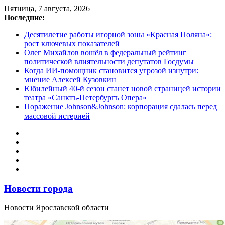
Перейти
Пятница, 7 августа, 2026
к
Последние:
содержимому
Десятилетие работы игорной зоны «Красная Поляна»:
рост ключевых показателей
Олег Михайлов вошёл в федеральный рейтинг
политической влиятельности депутатов Госдумы
Когда ИИ-помощник становится угрозой изнутри:
мнение Алексей Кузовкин
Юбилейный 40-й сезон станет новой страницей истории
театра «Санктъ-Петербургъ Опера»
Поражение Johnson&Johnson: корпорация сдалась перед
массовой истерией
Новости города
Новости Ярославской области