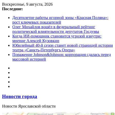
Перейти
Воскресенье, 9 августа, 2026
к
Последние:
содержимому
Десятилетие работы игорной зоны «Красная Поляна»:
рост ключевых показателей
Олег Михайлов вошёл в федеральный рейтинг
политической влиятельности депутатов Госдумы
Когда ИИ-помощник становится угрозой изнутри:
мнение Алексей Кузовкин
Юбилейный 40-й сезон станет новой страницей истории
театра «Санктъ-Петербургъ Опера»
Поражение Johnson&Johnson: корпорация сдалась перед
массовой истерией
Новости города
Новости Ярославской области