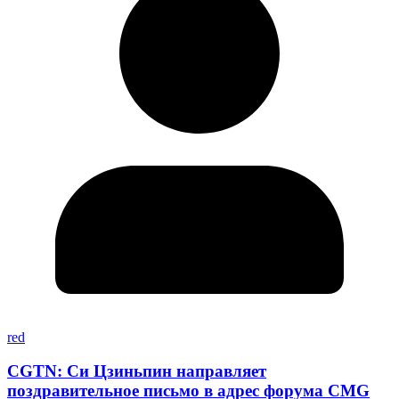
red
CGTN: Си Цзиньпин направляет
поздравительное письмо в адрес форума CMG