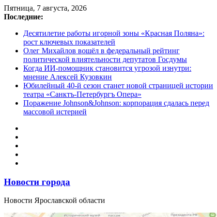
Перейти
Пятница, 7 августа, 2026
к
Последние:
содержимому
Десятилетие работы игорной зоны «Красная Поляна»:
рост ключевых показателей
Олег Михайлов вошёл в федеральный рейтинг
политической влиятельности депутатов Госдумы
Когда ИИ-помощник становится угрозой изнутри:
мнение Алексей Кузовкин
Юбилейный 40-й сезон станет новой страницей истории
театра «Санктъ-Петербургъ Опера»
Поражение Johnson&Johnson: корпорация сдалась перед
массовой истерией
Новости города
Новости Ярославской области