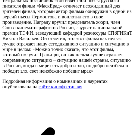
театральных постановок этой известной пьесы русского
писателя фильм «МаскЕрад» отличает неожиданный для
зрителей финал, который автор фильма обнаружил в одной из
версий пьесы Лермонтова и воплотил его в свое
произведение. Награду вручил председатель жюри, член
Союза кинематографистов России, лауреат национальной
премии ТЭФИ, заведующий кафедрой режиссуры СПбГИКиТ
Виктор Васильев. Он отметил, что этот фильм как нельзя
лучше отражает нашу сегодняшнюю ситуацию и ситуацию в
мире в целом: «Можно точно сказать, что этот фильм,
который получил Гран-при, он как нельзя лучше отражает
современную ситуацию – ситуацию нашей страны, ситуацию
в России, когда в мире есть добро и зло, но добро неизбежно
победит зло, свет неизбежно победит мрак».
Подробная информация о номинациях и лауреатах
опубликована на
сайте кинофестиваля
.