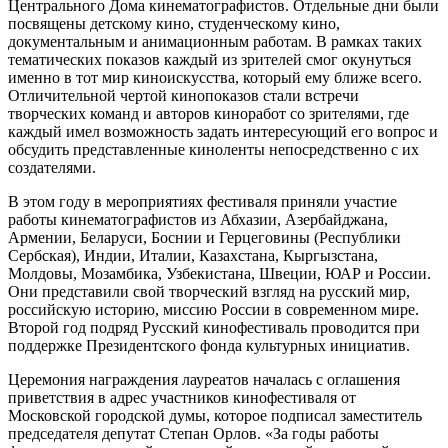
Центрального Дома кинематографистов. Отдельные дни были
посвящены детскому кино, студенческому кино,
документальным и анимационным работам. В рамках таких
тематических показов каждый из зрителей смог окунуться
именно в тот мир киноискусства, который ему ближе всего.
Отличительной чертой кинопоказов стали встречи
творческих команд и авторов киноработ со зрителями, где
каждый имел возможность задать интересующий его вопрос и
обсудить представленные киноленты непосредственно с их
создателями.
В этом году в мероприятиях фестиваля приняли участие
работы кинематографистов из Абхазии, Азербайджана,
Армении, Беларуси, Боснии и Герцеговины (Республики
Сербская), Индии, Италии, Казахстана, Кыргызстана,
Молдовы, Мозамбика, Узбекистана, Швеции, ЮАР и России.
Они представили свой творческий взгляд на русский мир,
российскую историю, миссию России в современном мире.
Второй год подряд Русский кинофестиваль проводится при
поддержке Президентского фонда культурных инициатив.
Церемония награждения лауреатов началась с оглашения
приветствия в адрес участников кинофестиваля от
Московской городской думы, которое подписал заместитель
председателя депутат Степан Орлов. «За годы работы