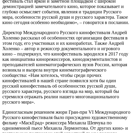
фестиваль стал яркой и заметной площадкой с широкой
демонстрацией замечательного кино, которое показывает и
глубоко осмысляет события, явления и традиции Русского
мира, особенности русской души и русского характера. Такое
кино сегодня особенно необходимо», – говорится в послании.
Директор Международного Русского кинофестиваля Андрей
Холенко рассказал об особенностях организации фестиваля в
этом году, его участниках и их киноработах. Также Андрей
Холенко – автор и режиссер документального и игрового
кино – подчеркнул, что кинофестиваль зародился в 2017 году
как инициатива кинорежиссеров, кинодокументалистов и
преподавателей кинематографических вузов России, которая
возникла и вызрела внутри кинематографического
сообщества: «Нам хотелось, чтобы среди прочих
кинофестивалей в нашей стране появился хотя бы один
русский кинофестиваль об особенностях русской души,
русского характера, русского взгляда на мир, который бы
стремился отражать реалии нашего многонационального
русского мира».
Единогласным решением жюри Гран-при VI Международного
Русского кинофестиваля было присуждено художественному
фильму «МаскЕрад» режиссера Михаила Шевчука по
одноименной пьесе Михаила Лермонтова. От других кино- и