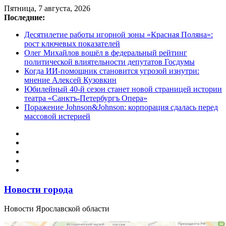
Перейти
Пятница, 7 августа, 2026
к
Последние:
содержимому
Десятилетие работы игорной зоны «Красная Поляна»:
рост ключевых показателей
Олег Михайлов вошёл в федеральный рейтинг
политической влиятельности депутатов Госдумы
Когда ИИ-помощник становится угрозой изнутри:
мнение Алексей Кузовкин
Юбилейный 40-й сезон станет новой страницей истории
театра «Санктъ-Петербургъ Опера»
Поражение Johnson&Johnson: корпорация сдалась перед
массовой истерией
Новости города
Новости Ярославской области