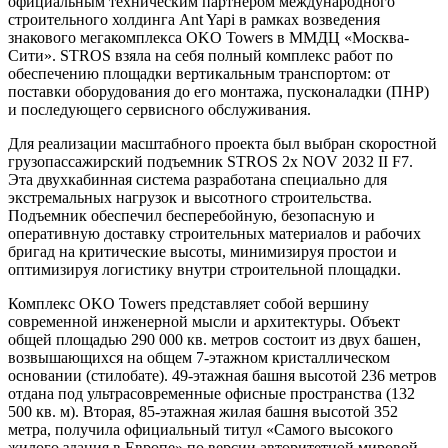
официальным техническим партнером международного
строительного холдинга Ant Yapi в рамках возведения
знакового мегакомплекса OKO Towers в ММДЦ «Москва-
Сити». STROS взяла на себя полный комплекс работ по
обеспечению площадки вертикальным транспортом: от
поставки оборудования до его монтажа, пусконаладки (ПНР)
и последующего сервисного обслуживания.
Для реализации масштабного проекта был выбран скоростной
грузопассажирский подъемник STROS 2x NOV 2032 II F7.
Эта двухкабинная система разработана специально для
экстремальных нагрузок и высотного строительства.
Подъемник обеспечил бесперебойную, безопасную и
оперативную доставку строительных материалов и рабочих
бригад на критические высоты, минимизируя простои и
оптимизируя логистику внутри строительной площадки.
Комплекс OKO Towers представляет собой вершину
современной инженерной мысли и архитектуры. Объект
общей площадью 290 000 кв. метров состоит из двух башен,
возвышающихся на общем 7-этажном кристаллическом
основании (стилобате). 49-этажная башня высотой 236 метров
отдана под ультрасовременные офисные пространства (132
500 кв. м). Вторая, 85-этажная жилая башня высотой 352
метра, получила официальный титул «Самого высокого
жилого здания в Европе» по версии авторитетной мировой