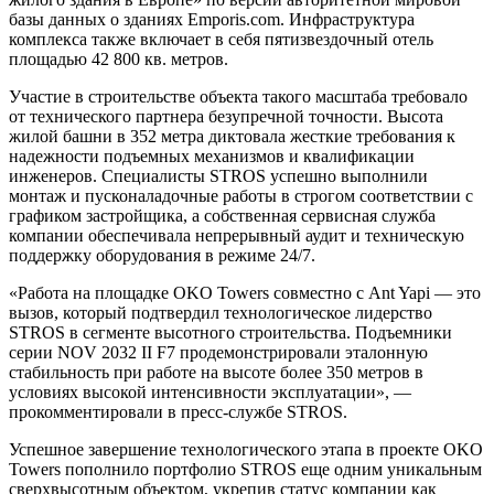
базы данных о зданиях Emporis.com. Инфраструктура
комплекса также включает в себя пятизвездочный отель
площадью 42 800 кв. метров.
Участие в строительстве объекта такого масштаба требовало
от технического партнера безупречной точности. Высота
жилой башни в 352 метра диктовала жесткие требования к
надежности подъемных механизмов и квалификации
инженеров. Специалисты STROS успешно выполнили
монтаж и пусконаладочные работы в строгом соответствии с
графиком застройщика, а собственная сервисная служба
компании обеспечивала непрерывный аудит и техническую
поддержку оборудования в режиме 24/7.
«Работа на площадке OKO Towers совместно с Ant Yapi — это
вызов, который подтвердил технологическое лидерство
STROS в сегменте высотного строительства. Подъемники
серии NOV 2032 II F7 продемонстрировали эталонную
стабильность при работе на высоте более 350 метров в
условиях высокой интенсивности эксплуатации», —
прокомментировали в пресс-службе STROS.
Успешное завершение технологического этапа в проекте OKO
Towers пополнило портфолио STROS еще одним уникальным
сверхвысотным объектом, укрепив статус компании как