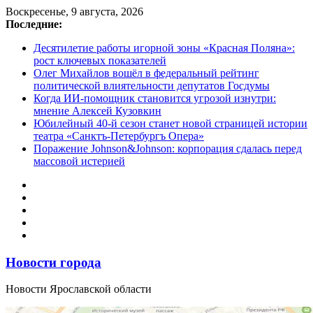
Перейти
Воскресенье, 9 августа, 2026
к
Последние:
содержимому
Десятилетие работы игорной зоны «Красная Поляна»:
рост ключевых показателей
Олег Михайлов вошёл в федеральный рейтинг
политической влиятельности депутатов Госдумы
Когда ИИ-помощник становится угрозой изнутри:
мнение Алексей Кузовкин
Юбилейный 40-й сезон станет новой страницей истории
театра «Санктъ-Петербургъ Опера»
Поражение Johnson&Johnson: корпорация сдалась перед
массовой истерией
Новости города
Новости Ярославской области