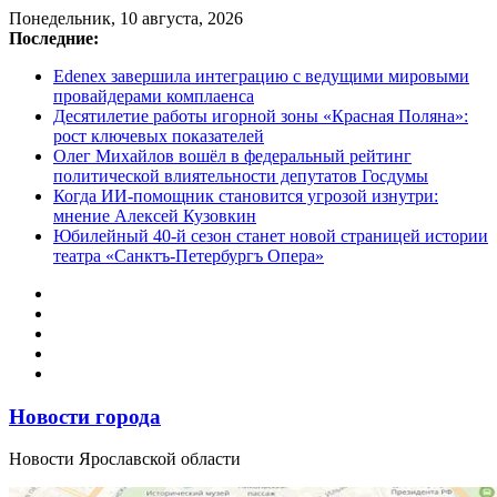
Перейти
Понедельник, 10 августа, 2026
к
Последние:
содержимому
Edenex завершила интеграцию с ведущими мировыми
провайдерами комплаенса
Десятилетие работы игорной зоны «Красная Поляна»:
рост ключевых показателей
Олег Михайлов вошёл в федеральный рейтинг
политической влиятельности депутатов Госдумы
Когда ИИ-помощник становится угрозой изнутри:
мнение Алексей Кузовкин
Юбилейный 40-й сезон станет новой страницей истории
театра «Санктъ-Петербургъ Опера»
Новости города
Новости Ярославской области