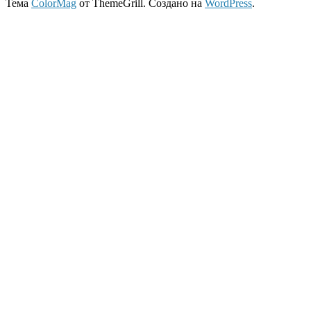
Тема
ColorMag
от ThemeGrill. Создано на
WordPress
.