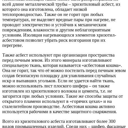
всей длине металлической трубы – хризотиловый асбест, из
которого она изготовлена, обладает низкой
теплопроводностью. Также он не горит при любых
температурах, не выделяет вредные пары при нагреве, не
проводит электричество и устойчив к механическим
повреждениям, влажности и другим неблагоприятным
условиям. Изоляция нагревающихся элементов хризотил-
асбестовом позволит убрать риск возгорания при их
перегреве.
Также асбест используют при организации пространства
перед печным зевом. Из этого минерала изготавливают
специальную ткань, которая называется «асбестовая кошма».
Она не горит, так что её можно постелить перед печным зевом
создав безопасную площадку для улавливания случайных
искр и выпавших угольков. Если не удается найти ткань,
можно использовать лист плоского шифера – он также
изготовлен из хризотилового волокна и цемента, т.е. не
загорится при любых условиях. Такие же способы защиты от
открытого пламени используют в «горячих цехах» и на
сталелитейном производстве. Асбестовая кошма активно
используется рабочими в качестве защитного снаряжения.
Всего из хризотилового асбеста изготавливают более 300
видов промышленных изделий. Среди них – шифер, фасадные