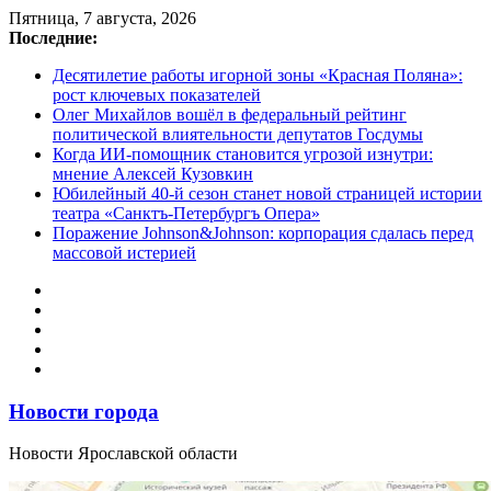
Перейти
Пятница, 7 августа, 2026
к
Последние:
содержимому
Десятилетие работы игорной зоны «Красная Поляна»:
рост ключевых показателей
Олег Михайлов вошёл в федеральный рейтинг
политической влиятельности депутатов Госдумы
Когда ИИ-помощник становится угрозой изнутри:
мнение Алексей Кузовкин
Юбилейный 40-й сезон станет новой страницей истории
театра «Санктъ-Петербургъ Опера»
Поражение Johnson&Johnson: корпорация сдалась перед
массовой истерией
Новости города
Новости Ярославской области