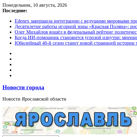
Перейти
Понедельник, 10 августа, 2026
к
Последние:
содержимому
Edenex завершила интеграцию с ведущими мировыми пр
Десятилетие работы игорной зоны «Красная Поляна»: ро
Олег Михайлов вошёл в федеральный рейтинг политичес
Когда ИИ-помощник становится угрозой изнутри: мнени
Юбилейный 40-й сезон станет новой страницей истории 
Новости города
Новости Ярославской области