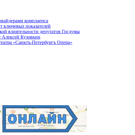
овайдерами комплаенса
ст ключевых показателей
кой влиятельности депутатов Госдумы
е Алексей Кузовкин
театра «Санктъ-Петербургъ Опера»