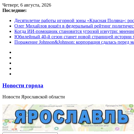
Перейти
Четверг, 6 августа, 2026
к
Последние:
содержимому
Десятилетие работы игорной зоны «Красная Поляна»: ро
Олег Михайлов вошёл в федеральный рейтинг политичес
Когда ИИ-помощник становится угрозой изнутри: мнени
Юбилейный 40-й сезон станет новой страницей истории 
Поражение Johnson&Johnson: корпорация сдалась перед м
Новости города
Новости Ярославской области