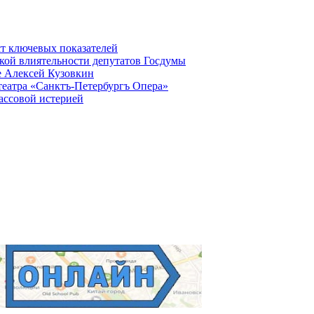
ст ключевых показателей
кой влиятельности депутатов Госдумы
е Алексей Кузовкин
театра «Санктъ-Петербургъ Опера»
ассовой истерией