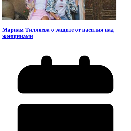
Мариам Тилляева о защите от насилия над
женщинами