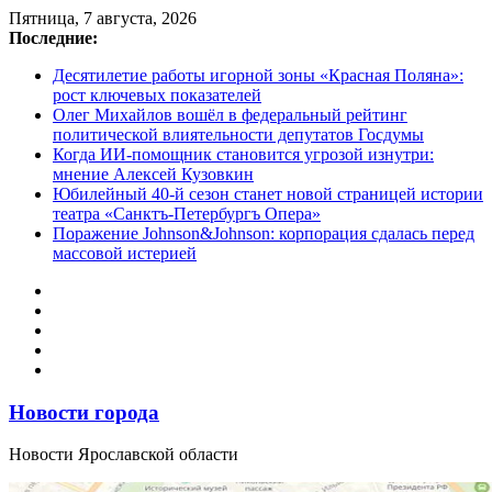
Перейти
Пятница, 7 августа, 2026
к
Последние:
содержимому
Десятилетие работы игорной зоны «Красная Поляна»:
рост ключевых показателей
Олег Михайлов вошёл в федеральный рейтинг
политической влиятельности депутатов Госдумы
Когда ИИ-помощник становится угрозой изнутри:
мнение Алексей Кузовкин
Юбилейный 40-й сезон станет новой страницей истории
театра «Санктъ-Петербургъ Опера»
Поражение Johnson&Johnson: корпорация сдалась перед
массовой истерией
Новости города
Новости Ярославской области