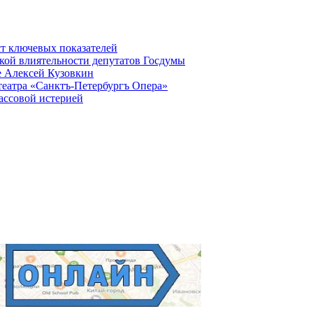
ст ключевых показателей
кой влиятельности депутатов Госдумы
е Алексей Кузовкин
театра «Санктъ-Петербургъ Опера»
ассовой истерией