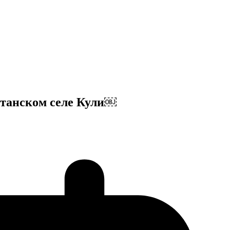
станском селе Кули￼