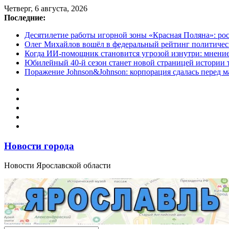
Перейти
Четверг, 6 августа, 2026
к
Последние:
содержимому
Десятилетие работы игорной зоны «Красная Поляна»: ро
Олег Михайлов вошёл в федеральный рейтинг политичес
Когда ИИ-помощник становится угрозой изнутри: мнени
Юбилейный 40-й сезон станет новой страницей истории 
Поражение Johnson&Johnson: корпорация сдалась перед м
Новости города
Новости Ярославской области