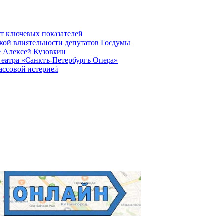
ст ключевых показателей
кой влиятельности депутатов Госдумы
е Алексей Кузовкин
театра «Санктъ-Петербургъ Опера»
ассовой истерией