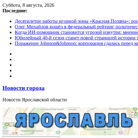
Перейти
Суббота, 8 августа, 2026
к
Последние:
содержимому
Десятилетие работы игорной зоны «Красная Поляна»: ро
Олег Михайлов вошёл в федеральный рейтинг политичес
Когда ИИ-помощник становится угрозой изнутри: мнени
Юбилейный 40-й сезон станет новой страницей истории 
Поражение Johnson&Johnson: корпорация сдалась перед м
Новости города
Новости Ярославской области