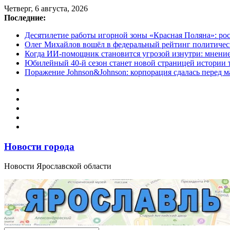
Перейти
Четверг, 6 августа, 2026
к
Последние:
содержимому
Десятилетие работы игорной зоны «Красная Поляна»: ро
Олег Михайлов вошёл в федеральный рейтинг политичес
Когда ИИ-помощник становится угрозой изнутри: мнени
Юбилейный 40-й сезон станет новой страницей истории 
Поражение Johnson&Johnson: корпорация сдалась перед м
Новости города
Новости Ярославской области