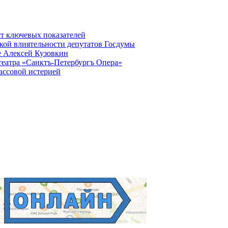
ст ключевых показателей
кой влиятельности депутатов Госдумы
е Алексей Кузовкин
театра «Санктъ-Петербургъ Опера»
ассовой истерией