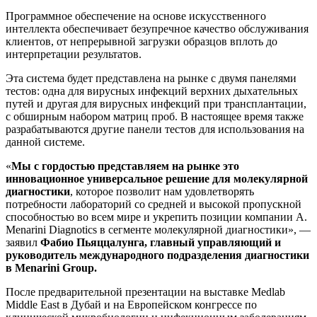
Программное обеспечение на основе искусственного
интеллекта обеспечивает безупречное качество обслуживания
клиентов, от непрерывной загрузки образцов вплоть до
интерпретации результатов.
Эта система будет представлена на рынке с двумя панелями
тестов: одна для вирусных инфекций верхних дыхательных
путей и другая для вирусных инфекций при трансплантации,
с обширным набором матриц проб. В настоящее время также
разрабатываются другие панели тестов для использования на
данной системе.
«
Мы с гордостью представляем на рынке это
инновационное универсальное решение для молекулярной
диагностики
, которое позволит нам удовлетворять
потребности лабораторий со средней и высокой пропускной
способностью во всем мире и укрепить позиции компании A.
Menarini Diagnotics в сегменте молекулярной диагностики», —
заявил
Фабио Пьяццалунга, главный управляющий и
руководитель международного подразделения диагностики
в Menarini Group.
После предварительной презентации на выставке Medlab
Middle East в Дубай и на Европейском конгрессе по