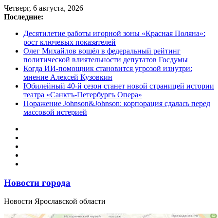
Перейти
Четверг, 6 августа, 2026
к
Последние:
содержимому
Десятилетие работы игорной зоны «Красная Поляна»:
рост ключевых показателей
Олег Михайлов вошёл в федеральный рейтинг
политической влиятельности депутатов Госдумы
Когда ИИ-помощник становится угрозой изнутри:
мнение Алексей Кузовкин
Юбилейный 40-й сезон станет новой страницей истории
театра «Санктъ-Петербургъ Опера»
Поражение Johnson&Johnson: корпорация сдалась перед
массовой истерией
Новости города
Новости Ярославской области