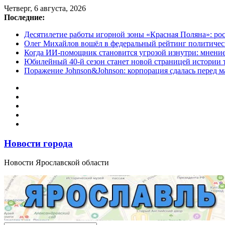
Перейти
Четверг, 6 августа, 2026
к
Последние:
содержимому
Десятилетие работы игорной зоны «Красная Поляна»: ро
Олег Михайлов вошёл в федеральный рейтинг политичес
Когда ИИ-помощник становится угрозой изнутри: мнени
Юбилейный 40-й сезон станет новой страницей истории 
Поражение Johnson&Johnson: корпорация сдалась перед м
Новости города
Новости Ярославской области