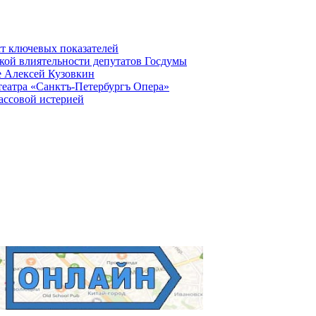
ст ключевых показателей
кой влиятельности депутатов Госдумы
е Алексей Кузовкин
театра «Санктъ-Петербургъ Опера»
ассовой истерией