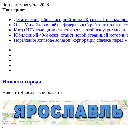
Перейти
Четверг, 6 августа, 2026
к
Последние:
содержимому
Десятилетие работы игорной зоны «Красная Поляна»: ро
Олег Михайлов вошёл в федеральный рейтинг политичес
Когда ИИ-помощник становится угрозой изнутри: мнени
Юбилейный 40-й сезон станет новой страницей истории 
Поражение Johnson&Johnson: корпорация сдалась перед м
Новости города
Новости Ярославской области