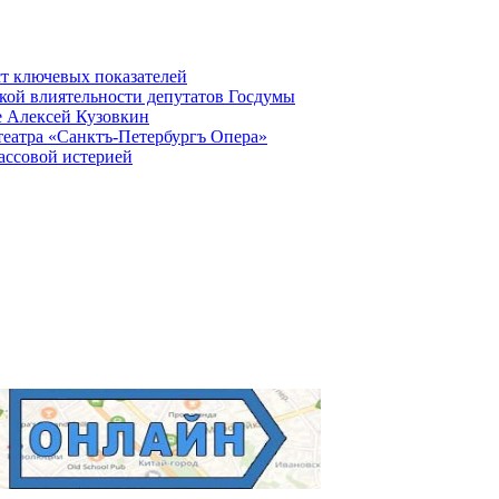
ст ключевых показателей
кой влиятельности депутатов Госдумы
е Алексей Кузовкин
театра «Санктъ-Петербургъ Опера»
ассовой истерией