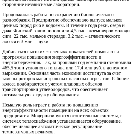
сторонние независимые лаборатории.
Продолжилась работа по сохранению биологического
разнообразия. Предприятие обеспечивало выпуск мальков
ценных пород рыб в водоемы. В течение года реки, озера и
даже Финский залив пополнили 4,5 тыс. экземпляров молоди
сига, 22 тыс. мальков стерляди, 3,2 тыс. – атлантического
лосося и 3 млн – щуки.
Добиваться высоких «зеленых» показателей помогают и
программы повышения энергоэффективности и
энергосбережения. Так, за прошлый год компания сэкономила
465,5 тонн условного топлива или 17,4 млн руб. в денежном
выражении. Основная часть экономии достигнута за счет
замены роторов магистральных насосных агрегатов. Рабочие
колеса подбираются с учетом плановых объемов
транспортировки углеводородов, что обеспечивает
оптимальную загрузку оборудования.
Немалую роль играет и работа по повышению
энергоэффективности помещений на всех объектах
предприятия. Модернизируются отопительные системы, в
системах теплоснабжения устанавливается оборудование,
обеспечивающее автоматическое регулирование
температурных режимов.