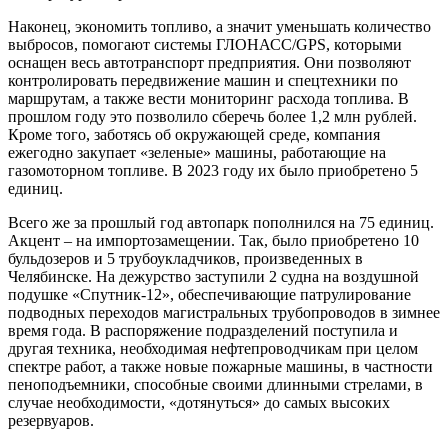
Наконец, экономить топливо, а значит уменьшать количество
выбросов, помогают системы ГЛОНАСС/GPS, которыми
оснащен весь автотранспорт предприятия. Они позволяют
контролировать передвижение машин и спецтехники по
маршрутам, а также вести мониторинг расхода топлива. В
прошлом году это позволило сберечь более 1,2 млн рублей.
Кроме того, заботясь об окружающей среде, компания
ежегодно закупает «зеленые» машины, работающие на
газомоторном топливе. В 2023 году их было приобретено 5
единиц.
Всего же за прошлый год автопарк пополнился на 75 единиц.
Акцент – на импортозамещении. Так, было приобретено 10
бульдозеров и 5 трубоукладчиков, произведенных в
Челябинске. На дежурство заступили 2 судна на воздушной
подушке «Спутник-12», обеспечивающие патрулирование
подводных переходов магистральных трубопроводов в зимнее
время года. В распоряжение подразделений поступила и
другая техника, необходимая нефтепроводчикам при целом
спектре работ, а также новые пожарные машины, в частности
пеноподъемники, способные своими длинными стрелами, в
случае необходимости, «дотянуться» до самых высоких
резервуаров.