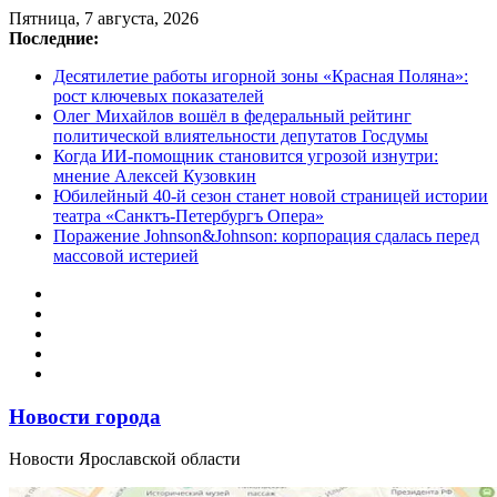
Перейти
Пятница, 7 августа, 2026
к
Последние:
содержимому
Десятилетие работы игорной зоны «Красная Поляна»:
рост ключевых показателей
Олег Михайлов вошёл в федеральный рейтинг
политической влиятельности депутатов Госдумы
Когда ИИ-помощник становится угрозой изнутри:
мнение Алексей Кузовкин
Юбилейный 40-й сезон станет новой страницей истории
театра «Санктъ-Петербургъ Опера»
Поражение Johnson&Johnson: корпорация сдалась перед
массовой истерией
Новости города
Новости Ярославской области