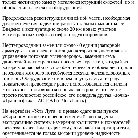
только частичную замену металлоконструкций емкостей, но и
обновление ключевого оборудования.
Продолжалась реконструкция линейной части, необходимая
для обеспечения надежной работы стальных магистралей.
Введено в эксплуатацию около 20 км новых участков
магистральных нефте- и нефтепродуктопроводов.
Нефтепроводчики заменили около 40 единиц запорной
арматуры – задвижек, с помощью которых осуществляется
управление потоками углеводородов. Заменили семь
двигателей магистральных насосных агрегатов, каждый из
которых за час работы способен перекачать объем нефти, для
перевозки которого потребуются десятки железнодорожных
цистерн. Оборудование ни в чем не уступает, а по ряду
показателей превосходит ранее использовавшиеся аналоги.
Что важно – производство новых электродвигателей не
просто полностью российское, его наладила другая «дочка»
«Транснефти» – АО РЭД (г. Челябинск).
На нефтебазе «Усть-Луга» и приемо-сдаточном пункте
«Кириши» после техперевооружения были введены в
эксплуатацию системы измерения количества и показателей
качества нефти. Благодаря этому, отмечают на предприятии,
обеспечивается не только высокий уровень надежности