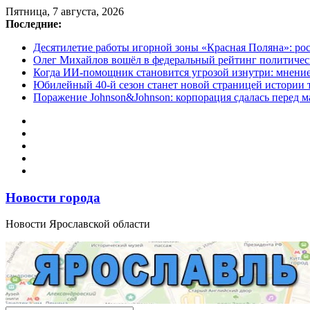
Перейти
Пятница, 7 августа, 2026
к
Последние:
содержимому
Десятилетие работы игорной зоны «Красная Поляна»: ро
Олег Михайлов вошёл в федеральный рейтинг политичес
Когда ИИ-помощник становится угрозой изнутри: мнени
Юбилейный 40-й сезон станет новой страницей истории 
Поражение Johnson&Johnson: корпорация сдалась перед м
Новости города
Новости Ярославской области