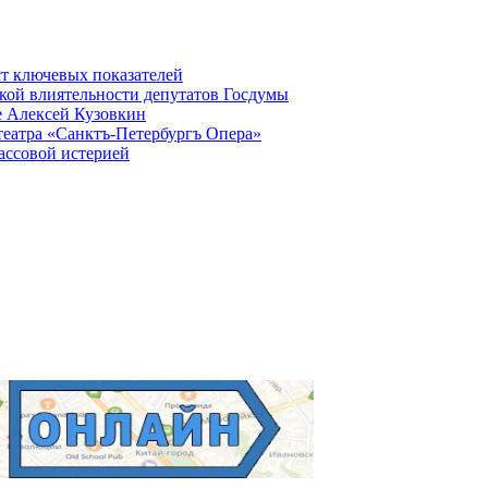
ст ключевых показателей
кой влиятельности депутатов Госдумы
е Алексей Кузовкин
театра «Санктъ-Петербургъ Опера»
ассовой истерией