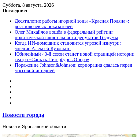
Перейти
Суббота, 8 августа, 2026
к
Последние:
содержимому
Десятилетие работы игорной зоны «Красная Поляна»:
рост ключевых показателей
Олег Михайлов вошёл в федеральный рейтинг
политической влиятельности депутатов Госдумы
Когда ИИ-помощник становится угрозой изнутри:
мнение Алексей Кузовкин
Юбилейный 40-й сезон станет новой страницей истории
театра «Санктъ-Петербургъ Опера»
Поражение Johnson&Johnson: корпорация сдалась перед
массовой истерией
Новости города
Новости Ярославской области