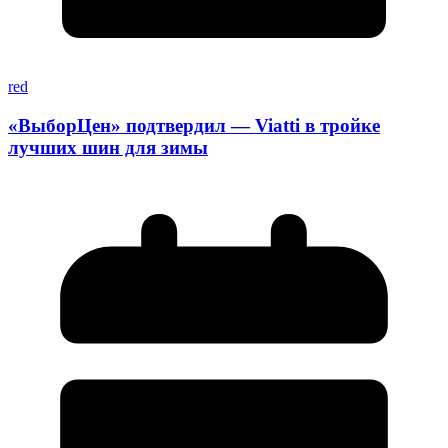
red
«ВыборЦен» подтвердил — Viatti в тройке
лучших шин для зимы