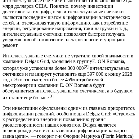
интеллектуальные счетчики было инвестировано около 21,4
млрд долларов США. Понятно, почему инвестиции
достигают таких цифр, ведь интеллектуальные счетчики
являются последним шагом в цифровизации электрических
сетей, и, отслеживая такую информацию, как потребление
энергии, регулирование напряжения, токи нагрузки и т. д.,
интеллектуальные счетчики позволяют быстрее получать
уведомления об отключении электроэнергии и упрощают
ремонт.
Интеллектуальные счетчики не утратили своей значимости в
компании Delgaz Grid, входящей в группуE. ON Romania,
[2]
которая уже установила более 300 000
интеллектуальных
счетчиков и планирует установить еще 397 000 к концу 2028
года. Это означает, что более 45%потребителей
электроэнергии компании E. ON Romania будут
обслуживаться интеллектуальными счетчиками, а в будущем
[3]
их станет еще больше
.
Эти инвестиции обусловлены одним из главных приоритетов
цифровизации решений, особенно для Delgaz Grid: «Стремясь
к распределению энергии и повышению уровня
удовлетворенности наших клиентов, Delgaz является
первопроходцем в использовании цифровизации каждого
звена цепи», — говорит г-н Флорин Мариука (Florin Mariuca),