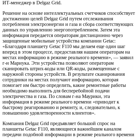
ИТ-менеджер в Delgaz Grid.
Решение на основе интеллектуальных счетчиков способствует
достижению целей Delgaz Grid путем отслеживания
потребления электроэнергии и газа и сбора соответствующих
данных по управлению энергопотреблением. Затем эта
информация передается операторам дистанционно через
защищенные мобильные устройства компании Getac:
«Благодаря планшету Getac F110 мы делаем еще один шаг
вперед в этом процессе, предоставляя нашим операторам на
местах информацию в режиме реального времени», — заявил
г-н Мариука. Эти устройства позволяют операторам
сканировать штрих-коды или QR-коды, размещенные с
наружной стороны устройств. В результате сканирования
сотрудники на местах получают информацию, которая
помогает им быстро определить, какие ремонтные работы
необходимо выполнить для бесперебойной подачи
электричества и газа. По словам г-на Маурики, эта
информация в режиме реального времени «приводит к
быстрому реагированию и ремонту, и, следовательно, к
повышению удовлетворенности клиентов».
Компания Delgaz Grid предъявляет большой спрос на
планшеты Getac F110, являющиеся важнейшим каналом
передачи подобной информации в режиме реального времени