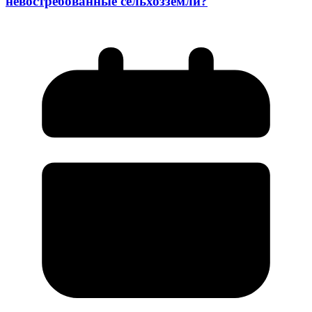
невостребованные сельхозземли?