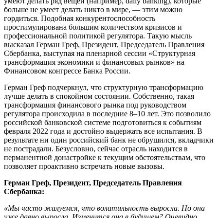
умеют делать ряд вещей (например, daily banking), которые
больше не умеет делать никто в мире, — этим можно
гордиться. Подобная конкурентоспособность
простимулирована большим количеством кризисов и
профессиональной политикой регулятора. Такую мысль
высказал Герман Греф, Президент, Председатель Правления
Сбербанка, выступая на пленарной сессии «Структурная
трансформация экономики и финансовых рынков» на
Финансовом конгрессе Банка России.
Герман Греф подчеркнул, что структурную трансформацию
лучше делать в спокойном состоянии. Собственно, такая
трансформация финансового рынка под руководством
регулятора происходила в последние 8–10 лет. Это позволило
российской банковской системе подготовиться к событиям
февраля 2022 года и достойно выдержать все испытания. В
результате ни один российский банк не обрушился, вкладчики
не пострадали. Безусловно, сейчас отрасль находится в
перманентной донастройке к текущим обстоятельствам, что
позволяет проактивно встречать новые вызовы.
Герман Греф, Президент, Председатель Правления
Сбербанка:
«Мы часто жалуемся, что волатильность выросла. Но она
уже давно выросла. Изменится она в будущем? Очевидно,