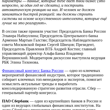
параметры — данные, которые тебе даёт твой бизнес (это
непросто, за один год не сделать), и построить
автоматическую реакцию на них. И человек не должен
заниматься быстрой реакцией: мы должны строить
системы на основе искусственного интеллекта, которые ещё
лучше на это реагируют».
В сессии также приняли участие: Председатель Банка России
Эльвира Набиуллина; Председатель Центрального банка
Армении Мартын Галстян; Председатель Наблюдательного
совета Московской биржи Сергей Швецов; Президент,
Председатель Правления ВТБ Андрей Костин; главный
управляющий директор Альфа-Банка Владимир
Верхошинский. Модератором дискуссии выступила ведущая
РБК Элина Тихонова.
Финансовый конгресс Банка России
— одно из ключевых
мероприятий финансовой индустрии, которое традиционно
собирает ключевых топ-менеджеров и экспертов, помогает
осмыслить актуальные тренды и выработать
консолидированную стратегию развития отрасли. Сбер —
генеральный партнёр конгресса.
ПАО Сбербанк
— один из крупнейших банков в России и
один из ведущих глобальных финансовых институтов. На
долю Сбербанка приходится около трети активов всего