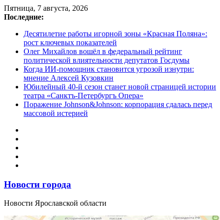
Перейти
Пятница, 7 августа, 2026
к
Последние:
содержимому
Десятилетие работы игорной зоны «Красная Поляна»:
рост ключевых показателей
Олег Михайлов вошёл в федеральный рейтинг
политической влиятельности депутатов Госдумы
Когда ИИ-помощник становится угрозой изнутри:
мнение Алексей Кузовкин
Юбилейный 40-й сезон станет новой страницей истории
театра «Санктъ-Петербургъ Опера»
Поражение Johnson&Johnson: корпорация сдалась перед
массовой истерией
Новости города
Новости Ярославской области