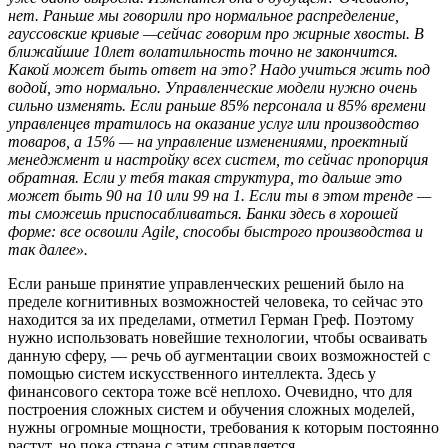
нет. Раньше мы говорили про нормальное распределение,
гауссовские кривые —сейчас говорим про жирные хвосты. В
ближайшие 10лет волатильность точно не закончится.
Какой может быть ответ на это? Надо учиться жить под
водой, это нормально. Управленческие модели нужно очень
сильно изменять. Если раньше 85% персонала и 85% времени
управленцев тратилось на оказание услуг или производство
товаров, а 15% — на управление изменениями, проектный
менеджмент и настройку всех систем, то сейчас пропорция
обратная. Если у тебя такая структура, то дальше это
может быть 90 на 10 или 99 на 1. Если ты в этом тренде —
ты сможешь приспосабливаться. Банки здесь в хорошей
форме: все освоили Agile, способы быстрого производства и
так далее».
Если раньше принятие управленческих решений было на
пределе когнитивных возможностей человека, то сейчас это
находится за их пределами, отметил Герман Греф. Поэтому
нужно использовать новейшие технологии, чтобы осваивать
данную сферу, — речь об аугментации своих возможностей с
помощью систем искусственного интеллекта. Здесь у
финансового сектора тоже всё неплохо. Очевидно, что для
построения сложных систем и обучения сложных моделей,
нужны огромные мощности, требования к которым постоянно
растут, но пока страна с этим справляется.