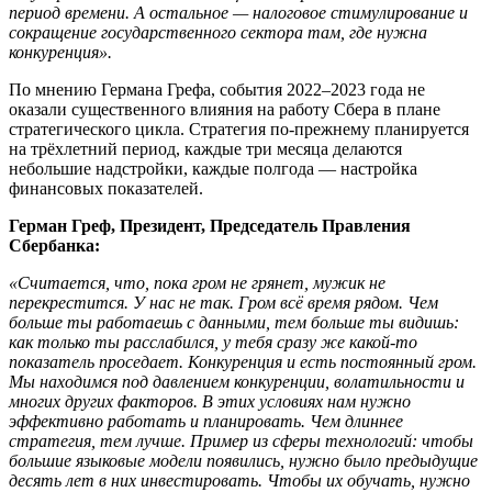
период времени. А остальное — налоговое стимулирование и
сокращение государственного сектора там, где нужна
конкуренция».
По мнению Германа Грефа, события 2022–2023 года не
оказали существенного влияния на работу Сбера в плане
стратегического цикла. Стратегия по-прежнему планируется
на трёхлетний период, каждые три месяца делаются
небольшие надстройки, каждые полгода — настройка
финансовых показателей.
Герман Греф, Президент, Председатель Правления
Сбербанка:
«Считается, что, пока гром не грянет, мужик не
перекрестится. У нас не так. Гром всё время рядом. Чем
больше ты работаешь с данными, тем больше ты видишь:
как только ты расслабился, у тебя сразу же какой-то
показатель проседает. Конкуренция и есть постоянный гром.
Мы находимся под давлением конкуренции, волатильности и
многих других факторов. В этих условиях нам нужно
эффективно работать и планировать. Чем длиннее
стратегия, тем лучше. Пример из сферы технологий: чтобы
большие языковые модели появились, нужно было предыдущие
десять лет в них инвестировать. Чтобы их обучать, нужно