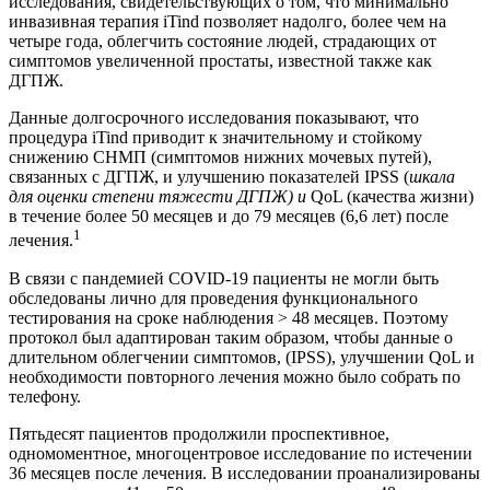
исследования, свидетельствующих о том, что минимально
инвазивная терапия iTind позволяет надолго, более чем на
четыре года, облегчить состояние людей, страдающих от
симптомов увеличенной простаты, известной также как
ДГПЖ.
Данные долгосрочного исследования показывают, что
процедура iTind приводит к значительному и стойкому
снижению СНМП (симптомов нижних мочевых путей),
связанных с ДГПЖ, и улучшению показателей IPSS (
шкала
для оценки степени тяжести ДГПЖ) и
QoL (качества жизни)
в течение более 50 месяцев и до 79 месяцев (6,6 лет) после
1
лечения.
В связи с пандемией COVID-19 пациенты не могли быть
обследованы лично для проведения функционального
тестирования на сроке наблюдения > 48 месяцев. Поэтому
протокол был адаптирован таким образом, чтобы данные о
длительном облегчении симптомов, (IPSS), улучшении QoL и
необходимости повторного лечения можно было собрать по
телефону.
Пятьдесят пациентов продолжили проспективное,
одномоментное, многоцентровое исследование по истечении
36 месяцев после лечения. В исследовании проанализированы