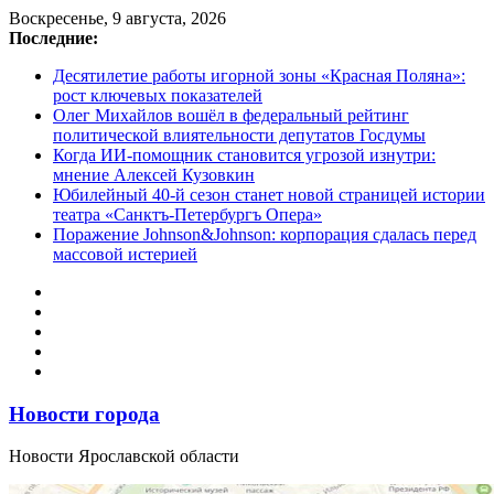
Перейти
Воскресенье, 9 августа, 2026
к
Последние:
содержимому
Десятилетие работы игорной зоны «Красная Поляна»:
рост ключевых показателей
Олег Михайлов вошёл в федеральный рейтинг
политической влиятельности депутатов Госдумы
Когда ИИ-помощник становится угрозой изнутри:
мнение Алексей Кузовкин
Юбилейный 40-й сезон станет новой страницей истории
театра «Санктъ-Петербургъ Опера»
Поражение Johnson&Johnson: корпорация сдалась перед
массовой истерией
Новости города
Новости Ярославской области