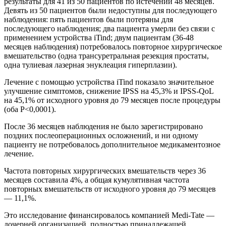
результаты для 41 из 50 пациентов по истечении 48 месяцев.
Девять из 50 пациентов были недоступны для последующего
наблюдения: пять пациентов были потеряны для
последующего наблюдения; два пациента умерли без связи с
применением устройства iTind; двум пациентам (36-48
месяцев наблюдения) потребовалось повторное хирургическое
вмешательство (одна трансуретральная резекция простаты,
одна тулиевая лазерная энуклеация гиперплазии).
Лечение с помощью устройства iTind показало значительное
улучшение симптомов, снижение IPSS на 45,3% и IPSS-QoL
на 45,1% от исходного уровня до 79 месяцев после процедуры
(оба P<0,0001).
После 36 месяцев наблюдения не было зарегистрировано
поздних послеоперационных осложнений, и ни одному
пациенту не потребовалось дополнительное медикаментозное
лечение.
Частота повторных хирургических вмешательств через 36
месяцев составила 4%, а общая кумулятивная частота
повторных вмешательств от исходного уровня до 79 месяцев
— 11,1%.
Это исследование финансировалось компанией Medi-Tate —
дочерней организацией, полностью принадлежащей