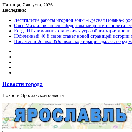
Перейти
Пятница, 7 августа, 2026
к
Последние:
содержимому
Десятилетие работы игорной зоны «Красная Поляна»: ро
Олег Михайлов вошёл в федеральный рейтинг политичес
Когда ИИ-помощник становится угрозой изнутри: мнени
Юбилейный 40-й сезон станет новой страницей истории 
Поражение Johnson&Johnson: корпорация сдалась перед м
Новости города
Новости Ярославской области