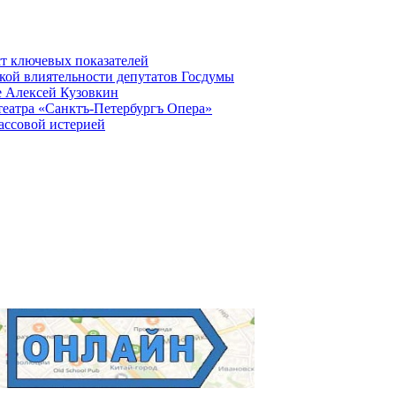
ст ключевых показателей
кой влиятельности депутатов Госдумы
е Алексей Кузовкин
театра «Санктъ-Петербургъ Опера»
ассовой истерией