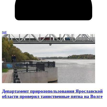
nat
Департамент природопользования Ярославской
области проверил таинственные пятна на Волге