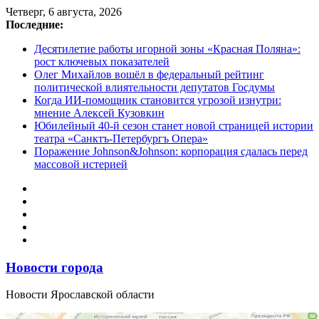
Перейти
Четверг, 6 августа, 2026
к
Последние:
содержимому
Десятилетие работы игорной зоны «Красная Поляна»:
рост ключевых показателей
Олег Михайлов вошёл в федеральный рейтинг
политической влиятельности депутатов Госдумы
Когда ИИ-помощник становится угрозой изнутри:
мнение Алексей Кузовкин
Юбилейный 40-й сезон станет новой страницей истории
театра «Санктъ-Петербургъ Опера»
Поражение Johnson&Johnson: корпорация сдалась перед
массовой истерией
Новости города
Новости Ярославской области