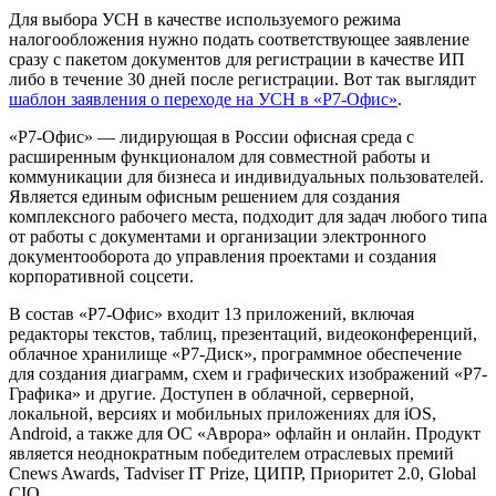
Для выбора УСН в качестве используемого режима
налогообложения нужно подать соответствующее заявление
сразу с пакетом документов для регистрации в качестве ИП
либо в течение 30 дней после регистрации. Вот так выглядит
шаблон заявления о переходе на УСН в «Р7-Офис»
.
«Р7-Офис» — лидирующая в России офисная среда с
расширенным функционалом для совместной работы и
коммуникации для бизнеса и индивидуальных пользователей.
Является единым офисным решением для создания
комплексного рабочего места, подходит для задач любого типа
от работы с документами и организации электронного
документооборота до управления проектами и создания
корпоративной соцсети.
В состав «Р7-Офис» входит 13 приложений, включая
редакторы текстов, таблиц, презентаций, видеоконференций,
облачное хранилище «Р7-Диск», программное обеспечение
для создания диаграмм, схем и графических изображений «Р7-
Графика» и другие. Доступен в облачной, серверной,
локальной, версиях и мобильных приложениях для iOS,
Android, а также для ОС «Аврора» офлайн и онлайн. Продукт
является неоднократным победителем отраслевых премий
Cnews Awards, Tadviser IT Prize, ЦИПР, Приоритет 2.0, Global
CIO.