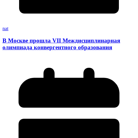
nat
В Москве прошла VII Междисциплинарная
олимпиада конвергентного образования