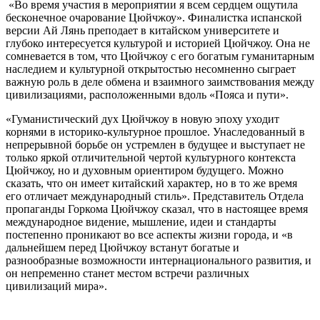
«Во время участия в мероприятии я всем сердцем ощутила
бесконечное очарование Цюйчжоу». Финалистка испанской
версии Ай Лянь преподает в китайском университете и
глубоко интересуется культурой и историей Цюйчжоу. Она не
сомневается в том, что Цюйчжоу с его богатым гуманитарным
наследием и культурной открытостью несомненно сыграет
важную роль в деле обмена и взаимного заимствования между
цивилизациями, расположенными вдоль «Пояса и пути».
«Гуманистический дух Цюйчжоу в новую эпоху уходит
корнями в историко-культурное прошлое. Унаследованный в
непрерывной борьбе он устремлен в будущее и выступает не
только яркой отличительной чертой культурного контекста
Цюйчжоу, но и духовным ориентиром будущего. Можно
сказать, что он имеет китайский характер, но в то же время
его отличает международный стиль». Представитель Отдела
пропаганды Горкома Цюйчжоу сказал, что в настоящее время
международное видение, мышление, идеи и стандарты
постепенно проникают во все аспекты жизни города, и «в
дальнейшем перед Цюйчжоу встанут богатые и
разнообразные возможности интернационального развития, и
он непременно станет местом встречи различных
цивилизаций мира».