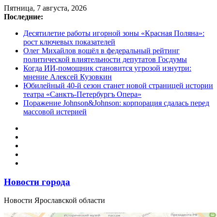
Перейти
Пятница, 7 августа, 2026
к
Последние:
содержимому
Десятилетие работы игорной зоны «Красная Поляна»:
рост ключевых показателей
Олег Михайлов вошёл в федеральный рейтинг
политической влиятельности депутатов Госдумы
Когда ИИ-помощник становится угрозой изнутри:
мнение Алексей Кузовкин
Юбилейный 40-й сезон станет новой страницей истории
театра «Санктъ-Петербургъ Опера»
Поражение Johnson&Johnson: корпорация сдалась перед
массовой истерией
Новости города
Новости Ярославской области