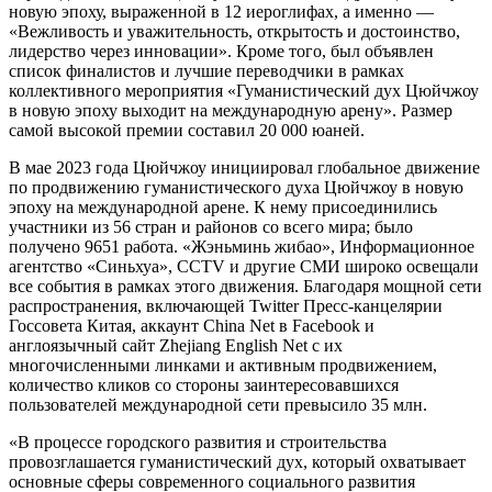
новую эпоху, выраженной в 12 иероглифах, а именно —
«Вежливость и уважительность, открытость и достоинство,
лидерство через инновации». Кроме того, был объявлен
список финалистов и лучшие переводчики в рамках
коллективного мероприятия «Гуманистический дух Цюйчжоу
в новую эпоху выходит на международную арену». Размер
самой высокой премии составил 20 000 юаней.
В мае 2023 года Цюйчжоу инициировал глобальное движение
по продвижению гуманистического духа Цюйчжоу в новую
эпоху на международной арене. К нему присоединились
участники из 56 стран и районов со всего мира; было
получено 9651 работа. «Жэньминь жибао», Информационное
агентство «Синьхуа», CCTV и другие СМИ широко освещали
все события в рамках этого движения. Благодаря мощной сети
распространения, включающей Twitter Пресс-канцелярии
Госсовета Китая, аккаунт China Net в Facebook и
англоязычный сайт Zhejiang English Net с их
многочисленными линками и активным продвижением,
количество кликов со стороны заинтересовавшихся
пользователей международной сети превысило 35 млн.
«В процессе городского развития и строительства
провозглашается гуманистический дух, который охватывает
основные сферы современного социального развития