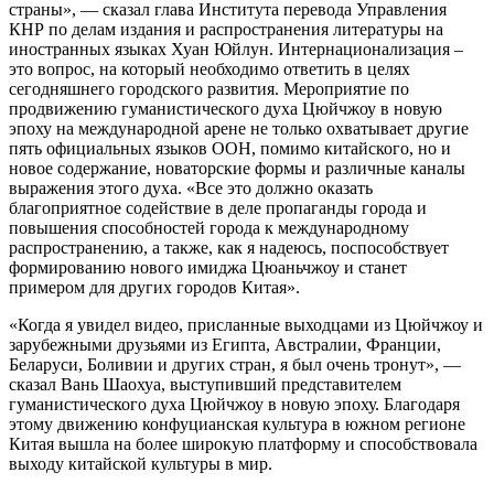
страны», — сказал глава Института перевода Управления
КНР по делам издания и распространения литературы на
иностранных языках Хуан Юйлун. Интернационализация –
это вопрос, на который необходимо ответить в целях
сегодняшнего городского развития. Мероприятие по
продвижению гуманистического духа Цюйчжоу в новую
эпоху на международной арене не только охватывает другие
пять официальных языков ООН, помимо китайского, но и
новое содержание, новаторские формы и различные каналы
выражения этого духа. «Все это должно оказать
благоприятное содействие в деле пропаганды города и
повышения способностей города к международному
распространению, а также, как я надеюсь, поспособствует
формированию нового имиджа Цюаньчжоу и станет
примером для других городов Китая».
«Когда я увидел видео, присланные выходцами из Цюйчжоу и
зарубежными друзьями из Египта, Австралии, Франции,
Беларуси, Боливии и других стран, я был очень тронут», —
сказал Вань Шаохуа, выступивший представителем
гуманистического духа Цюйчжоу в новую эпоху. Благодаря
этому движению конфуцианская культура в южном регионе
Китая вышла на более широкую платформу и способствовала
выходу китайской культуры в мир.