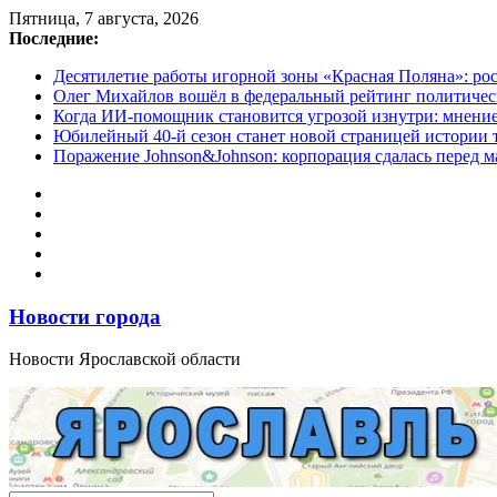
Перейти
Пятница, 7 августа, 2026
к
Последние:
содержимому
Десятилетие работы игорной зоны «Красная Поляна»: ро
Олег Михайлов вошёл в федеральный рейтинг политичес
Когда ИИ-помощник становится угрозой изнутри: мнени
Юбилейный 40-й сезон станет новой страницей истории 
Поражение Johnson&Johnson: корпорация сдалась перед м
Новости города
Новости Ярославской области