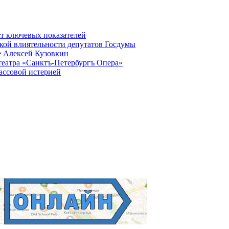
ст ключевых показателей
кой влиятельности депутатов Госдумы
е Алексей Кузовкин
театра «Санктъ-Петербургъ Опера»
ассовой истерией