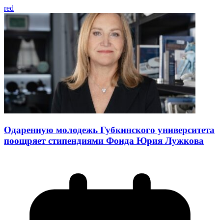
red
Одаренную молодежь Губкинского университета
поощряет стипендиями Фонда Юрия Лужкова