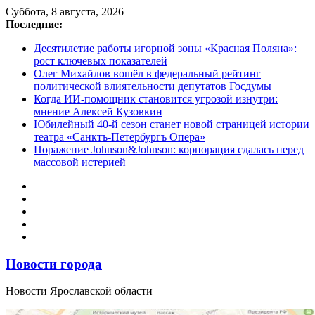
Перейти
Суббота, 8 августа, 2026
к
Последние:
содержимому
Десятилетие работы игорной зоны «Красная Поляна»:
рост ключевых показателей
Олег Михайлов вошёл в федеральный рейтинг
политической влиятельности депутатов Госдумы
Когда ИИ-помощник становится угрозой изнутри:
мнение Алексей Кузовкин
Юбилейный 40-й сезон станет новой страницей истории
театра «Санктъ-Петербургъ Опера»
Поражение Johnson&Johnson: корпорация сдалась перед
массовой истерией
Новости города
Новости Ярославской области