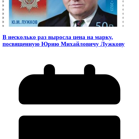
В несколько раз выросла цена на марку,
посвященную Юрию Михайловичу Лужкову